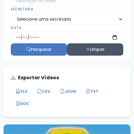
SECRETARIA
DATA
Pesquisar
Limpar
Exportar Vídeos
XLS
CSV
JSON
TXT
DOC