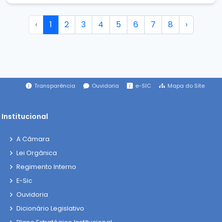
‹
1
2
3
4
5
6
7
8
›
Transparência
Ouvidoria
e-SIC
Mapa do Site
Institucional
A Câmara
Lei Orgânica
Regimento Interno
E-Sic
Ouvidoria
Dicionário Legislativo