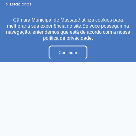
Estagiários
Perguntas e Respostas
Câmara Municipal de Massapê utiliza cookies para
Sigilo de Documentos
melhorar a sua experiência no site.Se você posseguir na
Tabela Diárias
navegação, entendemos que está de acordo com a nossa
política de privacidade.
Pesquisa de Satisfação
Organização Institucional
Continuar
Processos Seletivos
Processo de Contratação Eletrônico
Terceirizados
Plano Estratégico Institucional
Inidôneas
Relatório de Gestão Municipal
Verbas Indenizatórias
Projetos de Leis e Atos Infralegais
LGPD
DADOS ABERTOS