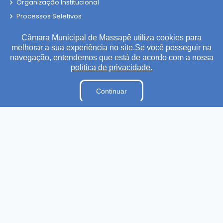
Organização Institucional
Processos Seletivos
Processo de Contratação Eletrônico
Câmara Municipal de Massapê utiliza cookies para
Terceirizados
melhorar a sua experiência no site.Se você posseguir na
navegação, entendemos que está de acordo com a nossa
Plano Estratégico Institucional
política de privacidade.
Inidôneas
Relatório de Gestão Municipal
Continuar
Verbas Indenizatórias
Projetos de Leis e Atos Infralegais
LGPD
DADOS ABERTOS
Links Úteis
Municípios Licitações
TJCE
Trabalho e Emprego