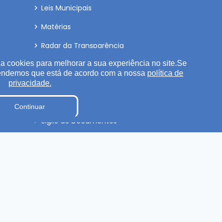
Leis Municipais
Matérias
Radar da Transparência
a cookies para melhorar a sua experiência no site.Se
Fiscal de Contrato
tendemos que está de acordo com a nossa
política de
Parecer TCE
privacidade.
Estagiários
Continuar
Sigilo de Documentos
Pesquisa de Satisfação
Processos Seletivos
Terceirizados
Plano Estratégico Institucional
Relatório de Gestão Municipal