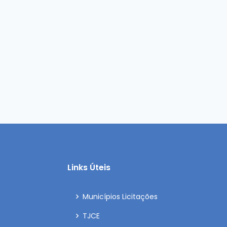
Links Úteis
Municípios Licitações
TJCE