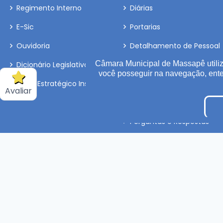
Regimento Interno
Diárias
E-Sic
Portarias
Ouvidoria
Detalhamento de Pessoal
Câmara Municipal de Massapê utiliz
Dicionário Legislativo
Convênio
você posseguir na navegação, en
Plano Estratégico Institucional
Obras
Avaliar
LAI
Perguntas e Respostas
Tabela Diárias
Organização Institucional
Processo de Contratação
Eletrônico
Inidôneas