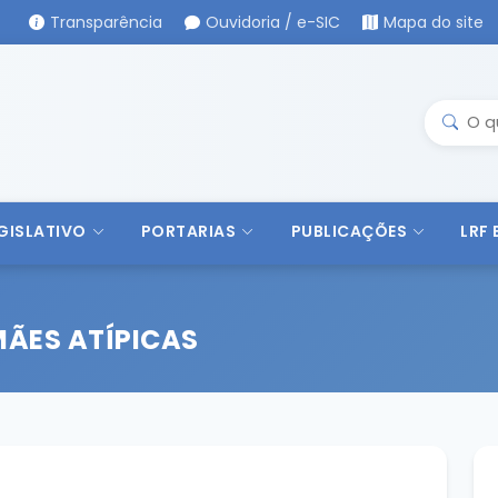
Transparência
Ouvidoria / e-SIC
Mapa do site
GISLATIVO
PORTARIAS
PUBLICAÇÕES
LRF
MÃES ATÍPICAS