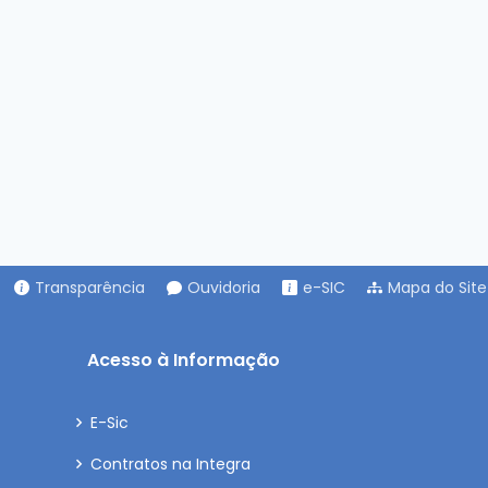
Transparência
Ouvidoria
e-SIC
Mapa do Site
Acesso à Informação
E-Sic
Contratos na Integra