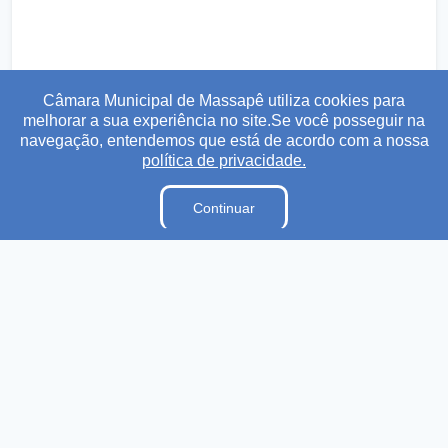
Câmara Municipal de Massapê utiliza cookies para
melhorar a sua experiência no site.Se você posseguir na
navegação, entendemos que está de acordo com a nossa
política de privacidade.
Transparência
Ouvidoria
e-SIC
Mapa do Site
Continuar
Institucional
A Câmara
Lei Orgânica
Regimento Interno
E-Sic
Ouvidoria
Dicionário Legislativo