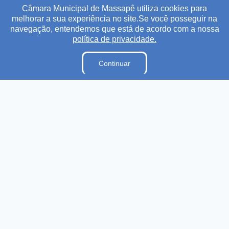
Câmara Municipal de Massapê utiliza cookies para
melhorar a sua experiência no site.Se você posseguir na
Transparência
Ouvidoria
e-SIC
Mapa do Site
navegação, entendemos que está de acordo com a nossa
política de privacidade.
Institucional
Continuar
A Câmara
Lei Orgânica
Regimento Interno
E-Sic
Ouvidoria
Dicionário Legislativo
Plano Estratégico Institucional
Acesso à Informação
Ouvidoria
E-Sic