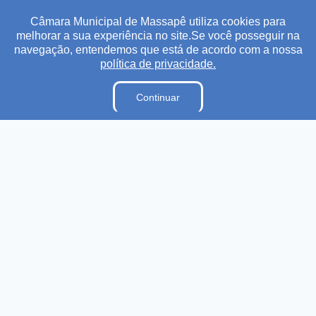
Câmara Municipal de Massapê utiliza cookies para
melhorar a sua experiência no site.Se você posseguir na
Transparência
Ouvidoria
e-SIC
Mapa do Site
navegação, entendemos que está de acordo com a nossa
política de privacidade.
Institucional
Continuar
A Câmara
Lei Orgânica
Regimento Interno
E-Sic
Ouvidoria
Dicionário Legislativo
Plano Estratégico Institucional
Acesso à Informação
Ouvidoria