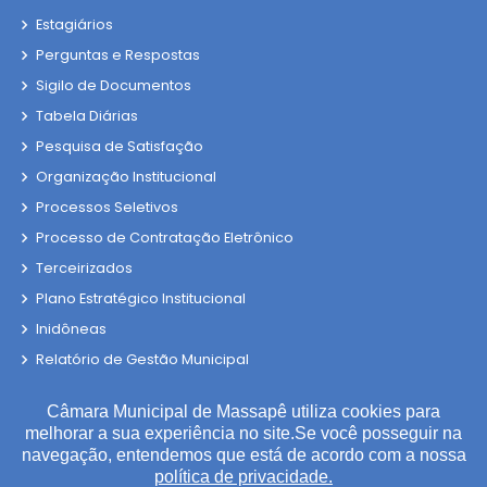
Estagiários
Perguntas e Respostas
Sigilo de Documentos
Tabela Diárias
Pesquisa de Satisfação
Organização Institucional
Processos Seletivos
Processo de Contratação Eletrônico
Terceirizados
Plano Estratégico Institucional
Inidôneas
Relatório de Gestão Municipal
Verbas Indenizatórias
Câmara Municipal de Massapê utiliza cookies para
Projetos de Leis e Atos Infralegais
melhorar a sua experiência no site.Se você posseguir na
LGPD
navegação, entendemos que está de acordo com a nossa
política de privacidade.
DADOS ABERTOS